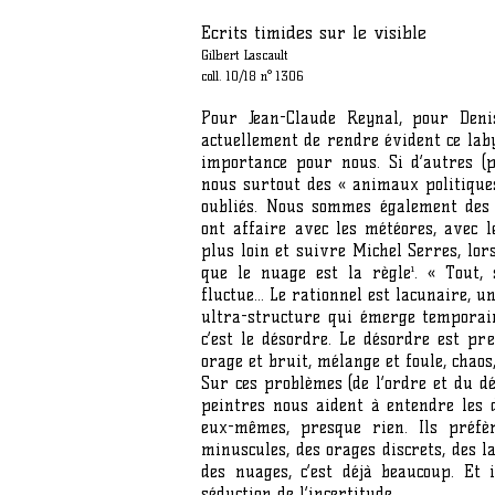
Ecrits timides sur le visible
Gilbert Lascault
coll. 10/18 n° 1306
Pour Jean-Claude Reynal, pour Denis
actuellement de rendre évident ce laby
importance pour nous. Si d’autres (
nous surtout des « animaux politique
oubliés. Nous sommes également des
ont affaire avec les météores, avec 
plus loin et suivre Michel Serres, lors
que le nuage est la règle¹. « Tout, 
fluctue… Le rationnel est lacunaire, u
ultra-structure qui émerge temporai
c’est le désordre. Le désordre est pr
orage et bruit, mélange et foule, chao
Sur ces problèmes (de l’ordre et du dé
peintres nous aident à entendre les d
eux-mêmes, presque rien. Ils préfè
minuscules, des orages discrets, des 
des nuages, c’est déjà beaucoup. Et i
séduction de l’incertitude.