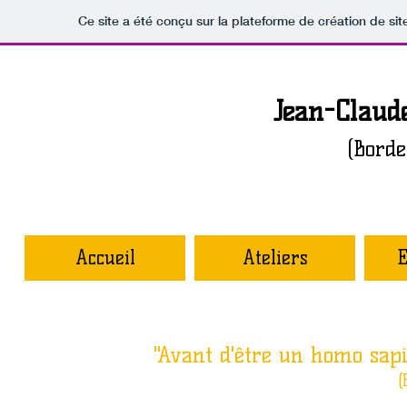
Ce site a été conçu sur la plateforme de création de sit
Jean-Claud
(
B
orde
Accueil
Ateliers
E
"Avant d'être un homo sap
(