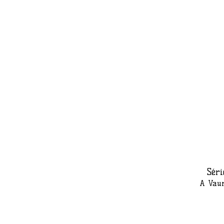
Séri
A Vaur